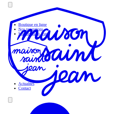
Skip
to
content
Boutique en ligne
Nos prestations
Maison Saint-Jean
Actualités
Contact