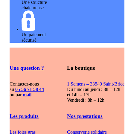
Une structure
chaleureuse
Un paiement
sécurisé
Une question ?
La boutique
Contactez-nous
1 Semens – 33540 Saint-Brice
au
05 56 71 58 44
Du lundi au jeudi : 8h – 12h
ou par
mail
et 14h – 17h
Vendredi : 8h – 12h
Les produits
Nos prestations
Les foies gras
Conserverie solidaire