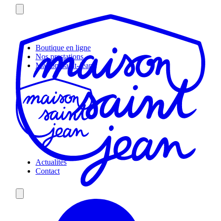
Skip
to
content
Boutique en ligne
Nos prestations
Maison Saint-Jean
Actualités
Contact