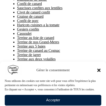
Confit de canard
Saucisses confites aux lentilles
Civet de canard confit
Graisse de canard
Confit de porc
Haricots cuisines a la tomate
Gesiers confits
Cassoulet
Terrine au foie de canard
Terrine de nos Grand-Meres
Terrine aux 5 baies
Terrine de canard au Cognac
Terrine de jarret
Terrine aux deux volailles
Terrine d'antan
Terrine de boudin au piment d'Espelette
Gérer le consentement
Terrine campagnarde au piment d'Espelette
Delice de foie de volaille
Delice de foie de porc
Nous utilisons des cookies sur notre site web pour vous offrir l'expérience la plus
Terrine campagnarde a l'Armagnac
pertinente en mémorisant vos préférences et les visites répétées.
Terrine campagnarde
En cliquant sur « Accepter », vous consentez à l'utilisation de TOUS les cookies.
Rillettes pur porc
Rillettes pur canard au foie de canard
Accepter
Rillettes pur canard garanti sans porc
Bloc de foie gras de canard