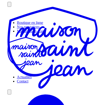
Skip
to
content
Boutique en ligne
Nos prestations
Maison Saint-Jean
Actualités
Contact