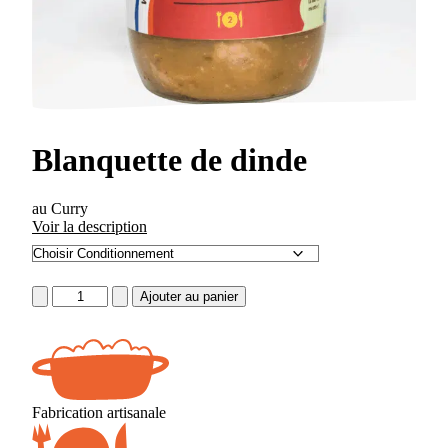
Blanquette de dinde
au Curry
Voir la description
quantité
Ajouter au panier
de
Blanquette
de
dinde
Fabrication artisanale