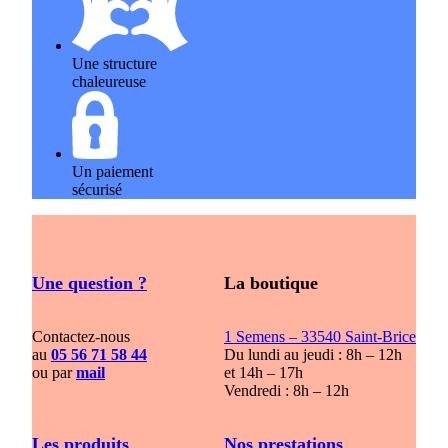
Une structure
chaleureuse
Un paiement
sécurisé
Une question ?
La boutique
Contactez-nous
1 Semens – 33540 Saint-Brice
au
05 56 71 58 44
Du lundi au jeudi : 8h – 12h
ou par
mail
et 14h – 17h
Vendredi : 8h – 12h
Les produits
Nos prestations