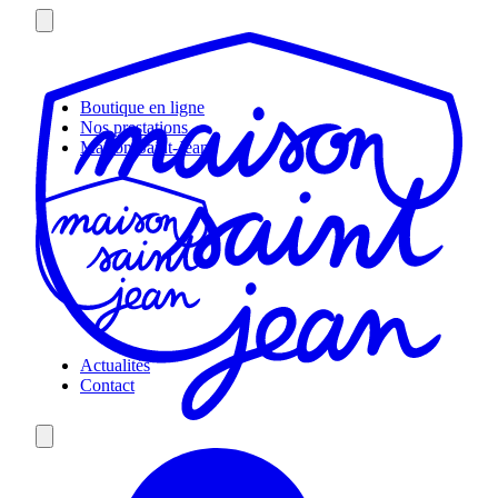
Skip
to
content
Boutique en ligne
Nos prestations
Maison Saint-Jean
Actualités
Contact