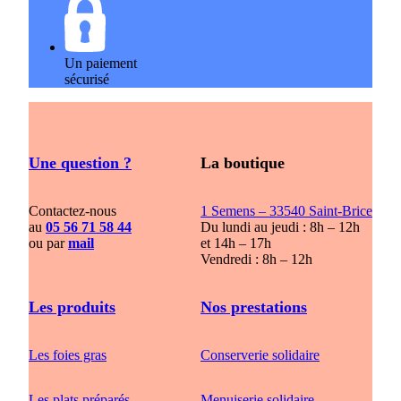
Un paiement
sécurisé
Une question ?
La boutique
Contactez-nous
1 Semens – 33540 Saint-Brice
au
05 56 71 58 44
Du lundi au jeudi : 8h – 12h
ou par
mail
et 14h – 17h
Vendredi : 8h – 12h
Les produits
Nos prestations
Les foies gras
Conserverie solidaire
Les plats préparés
Menuiserie solidaire