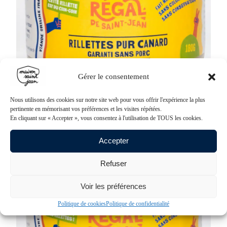
Gérer le consentement
Nous utilisons des cookies sur notre site web pour vous offrir l'expérience la plus
Les rillettes
pertinente en mémorisant vos préférences et les visites répétées.
Rillettes pur canard garanti sans porc
En cliquant sur « Accepter », vous consentez à l'utilisation de TOUS les cookies.
3,90
€
à
6,54
€
Voir le produit
Accepter
Refuser
Voir les préférences
Politique de cookies
Politique de confidentialité