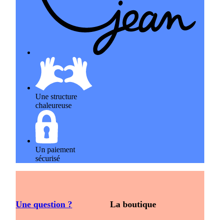
Une structure
chaleureuse
Un paiement
sécurisé
Une question ?
La boutique