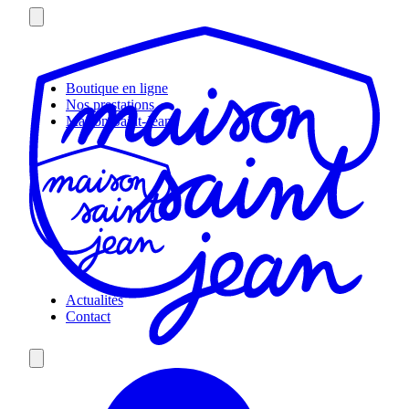
Skip
to
content
Boutique en ligne
Nos prestations
Maison Saint-Jean
Actualités
Contact