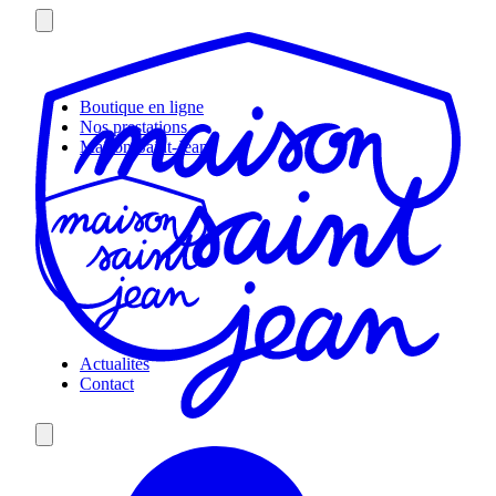
Skip
to
content
Boutique en ligne
Nos prestations
Maison Saint-Jean
Actualités
Contact