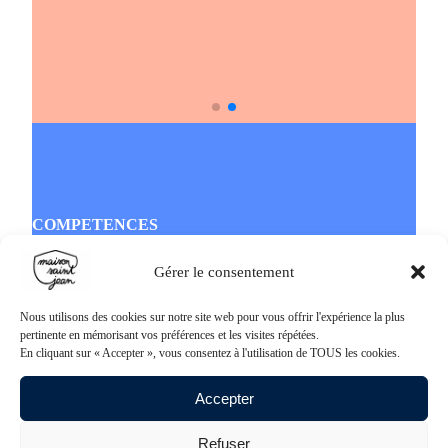
COMPETENCES
Élaboration de recettes personnalisées
Gérer le consentement
Mise en bocaux ou en conserves
Cuisson et stérilisation
Étiquetage, conditionnement
Nous utilisons des cookies sur notre site web pour vous offrir l'expérience la plus
Conseil sur la formulation et les textures
pertinente en mémorisant vos préférences et les visites répétées.
Accompagnement technique sur la faisabilité de
En cliquant sur « Accepter », vous consentez à l'utilisation de TOUS les cookies.
mise en conserve
Traçabilité complète et fiches techniques produit
Accepter
Production pour particuliers ou professionnels
Contrôle qualité à chaque étape de fabrication
Refuser