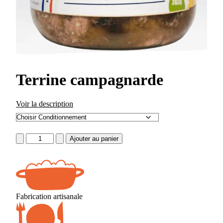
Terrine campagnarde
Voir la description
quantité
Ajouter au panier
de
Terrine
campagnarde
Fabrication artisanale