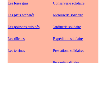
Les foies gras
Conserverie solidaire
Les plats préparés
Menuiserie solidaire
Les poissons cuisinés
Jardinerie solidaire
Les rillettes
Expédition solidaire
Les terrines
Prestations solidaires
Propreté solidaire
Sous-traitance solidaire
Un lieu convivial
Maison Saint-Jean
où il fait bon apprendre
et travailler.
Qui sommes-nous