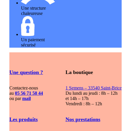
Une structure
chaleureuse
Un paiement
sécurisé
Une question ?
La boutique
Contactez-nous
1 Semens – 33540 Saint-Brice
au
05 56 71 58 44
Du lundi au jeudi : 8h – 12h
ou par
mail
et 14h – 17h
Vendredi : 8h – 12h
Les produits
Nos prestations