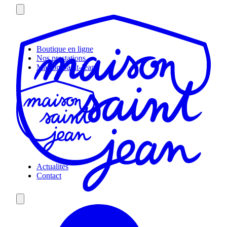
Skip
to
content
Boutique en ligne
Nos prestations
Maison Saint-Jean
Actualités
Contact