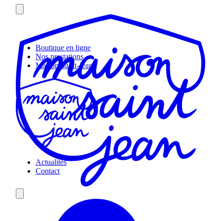
Skip
to
content
Boutique en ligne
Nos prestations
Maison Saint-Jean
Actualités
Contact