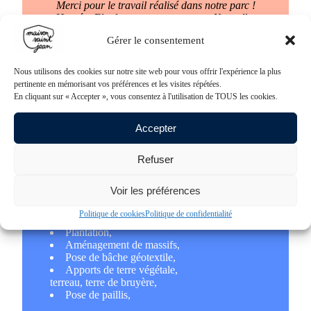
Merci pour le travail réalisé dans notre parc !
Hervé – Elu dans une commune en Nouvelle-
Aquitaine
Gérer le consentement
Nous utilisons des cookies sur notre site web pour vous offrir l'expérience la plus
pertinente en mémorisant vos préférences et les visites répétées.
En cliquant sur « Accepter », vous consentez à l'utilisation de TOUS les cookies.
Accepter
Refuser
Voir les préférences
COMPETENCES
Politique de cookies
Politique de confidentialité
Plantation,
Aménagement de massifs,
Pose de bâche géotextile,
Apports de terre végétale,
terreau, terre de bruyère,
Pose de paillis,