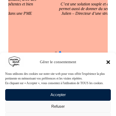
C’est une solution souple et efficace, qui nous
permet aussi de donner du sens à notre activité.
Julien – Directeur d’une structure partenaire
Gérer le consentement
Nous utilisons des cookies sur notre site web pour vous offrir l'expérience la plus
pertinente en mémorisant vos préférences et les visites répétées.
COMPETENCES
En cliquant sur « Accepter », vous consentez à l'utilisation de TOUS les cookies.
Entretien des locaux,
Accepter
Service à table,
Portage de repas,
Logistique,
Refuser
Façonnage & conditionnement,