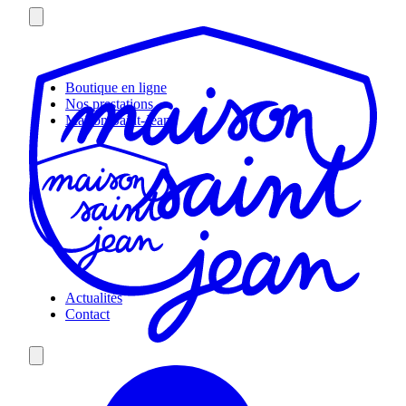
Skip
to
content
Boutique en ligne
Nos prestations
Maison Saint-Jean
Actualités
Contact