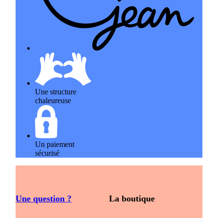
Une structure
chaleureuse
Un paiement
sécurisé
Une question ?
La boutique