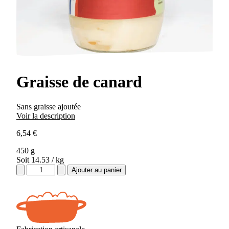
Graisse de canard
Sans graisse ajoutée
Voir la description
6,54
€
450 g
Soit 14.53 / kg
quantité
Ajouter au panier
de
Graisse
de
canard