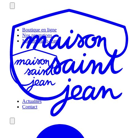
Skip
to
content
Boutique en ligne
Nos prestations
Maison Saint-Jean
Actualités
Contact