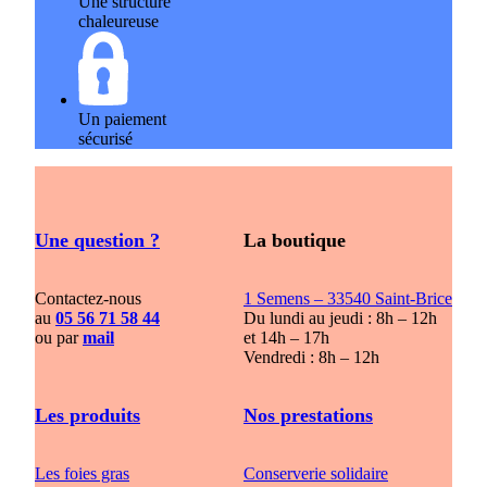
Une structure
chaleureuse
Un paiement
sécurisé
Une question ?
La boutique
Contactez-nous
1 Semens – 33540 Saint-Brice
au
05 56 71 58 44
Du lundi au jeudi : 8h – 12h
ou par
mail
et 14h – 17h
Vendredi : 8h – 12h
Les produits
Nos prestations
Les foies gras
Conserverie solidaire