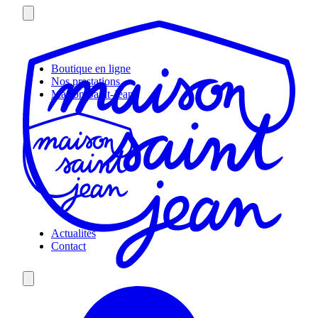
Skip
to
content
Boutique en ligne
Nos prestations
Maison Saint-Jean
Actualités
Contact