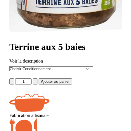
Terrine aux 5 baies
Voir la description
quantité
Ajouter au panier
de
Terrine
aux
5
baies
Fabrication artisanale