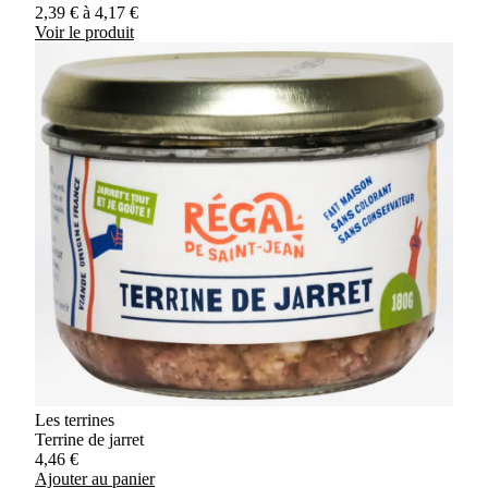
2,39
€
à
4,17
€
Voir le produit
Les terrines
Terrine de jarret
4,46
€
Ajouter au panier