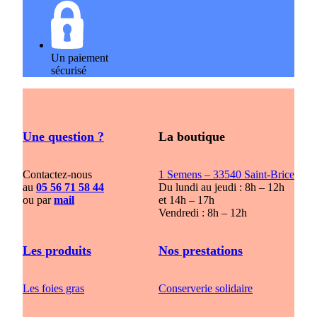
Un paiement
sécurisé
Une question ?
La boutique
Contactez-nous
1 Semens – 33540 Saint-Brice
au
05 56 71 58 44
Du lundi au jeudi : 8h – 12h
ou par
mail
et 14h – 17h
Vendredi : 8h – 12h
Les produits
Nos prestations
Les foies gras
Conserverie solidaire